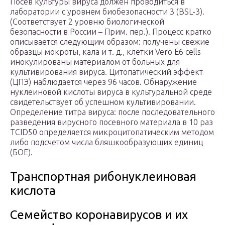
Посев культуры вируса должен проводиться в
лаборатории с уровнем биобезопасности 3 (BSL-3).
(Соответствует 2 уровню биологической
безопасности в России – Прим. пер.). Процесс кратко
описывается следующим образом: получены свежие
образцы мокроты, кала и т. д., клетки Vero E6 cells
инокулированы материалом от больных для
культивирования вируса. Цитопатический эффект
(ЦПЭ) наблюдается через 96 часов. Обнаружение
нуклеиновой кислоты вируса в культуральной среде
свидетельствует об успешном культивировании.
Определение титра вируса: после последовательного
разведения вирусного посевного материала в 10 раз
TCID50 определяется микроцитопатическим методом
либо подсчетом числа бляшкообразующих единиц
(БОЕ).
Транспортная рибонуклеиновая
кислота
Семейство коронавирусов и их