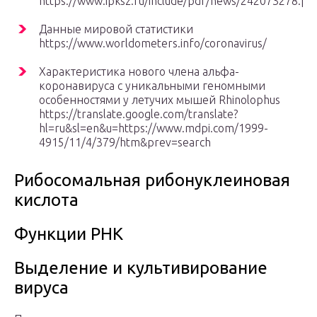
https://www.ipksz.ru/include/pdf/news/242073278.pd
Данные мировой статистики
https://www.worldometers.info/coronavirus/
Характеристика нового члена альфа-
коронавируса с уникальными геномными
особенностями у летучих мышей Rhinolophus
https://translate.google.com/translate?
hl=ru&sl=en&u=https://www.mdpi.com/1999-
4915/11/4/379/htm&prev=search
Рибосомальная рибонуклеиновая
кислота
Функции РНК
Выделение и культивирование
вируса