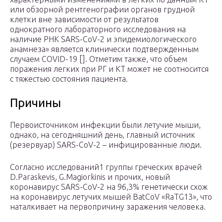
или обзорной рентгенографии органов грудной
клетки вне зависимости от результатов
однократного лабораторного исследования на
наличие РНК SARS-CoV-2 и эпидемиологического
анамнеза» является клинически подтвержденным
случаем COVID-19 []. Отметим также, что объем
поражения легких при РГ и КТ может не соотносится
с тяжестью состояния пациента.
Причины
Первоисточником инфекции были летучие мыши,
однако, на сегодняшний день, главный источник
(резервуар) SARS-CoV-2 – инфицированные люди.
Согласно исследований1 группы греческих врачей
D.Paraskevis, G.Magiorkinis и прочих, новый
коронавирус SARS-CoV-2 на 96,3% генетически схож
на коронавирус летучих мышей BatCoV «RaTG13», что
наталкивает на первопричину заражения человека.