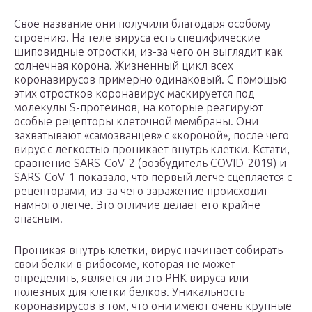
Свое название они получили благодаря особому
строению. На теле вируса есть специфические
шиповидные отростки, из-за чего он выглядит как
солнечная корона. Жизненный цикл всех
коронавирусов примерно одинаковый. С помощью
этих отростков коронавирус маскируется под
молекулы S-протеинов, на которые реагируют
особые рецепторы клеточной мембраны. Они
захватывают «самозванцев» с «короной», после чего
вирус с легкостью проникает внутрь клетки. Кстати,
сравнение SARS-CoV-2 (возбудитель COVID-2019) и
SARS-CoV-1 показало, что первый легче сцепляется с
рецепторами, из-за чего заражение происходит
намного легче. Это отличие делает его крайне
опасным.
Проникая внутрь клетки, вирус начинает собирать
свои белки в рибосоме, которая не может
определить, является ли это РНК вируса или
полезных для клетки белков. Уникальность
коронавирусов в том, что они имеют очень крупные