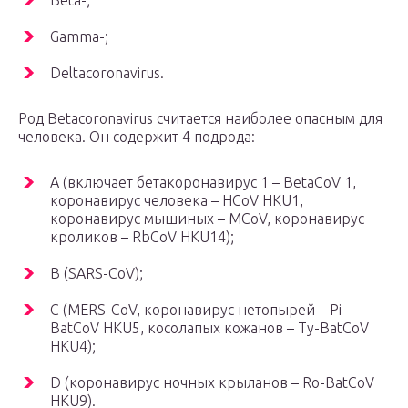
Beta-;
Gamma-;
Deltacoronavirus.
Род Betacoronavirus считается наиболее опасным для
человека. Он содержит 4 подрода:
A (включает бетакоронавирус 1 – BetaCoV 1,
коронавирус человека – HCoV HKU1,
коронавирус мышиных – MCoV, коронавирус
кроликов – RbCoV HKU14);
B (SARS-CoV);
C (MERS-CoV, коронавирус нетопырей – Pi-
BatCoV HKU5, косолапых кожанов – Ty-BatCoV
HKU4);
D (коронавирус ночных крыланов – Ro-BatCoV
HKU9).