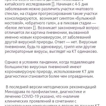
китайского исследования []. Начиная с 4-5 дня
заболевания можно различить участки «матового
стекла», на стадии прогрессирования такие участки
консолидируются, возникает симптом «булыжной
мостовой», «обратного гало», а в пиковая стадии —
«белое легкое» []. Возникает закономерный вопрос:
отличается ли картина пневмонии, вызванной
именно новым коронавирусом, от заболеваний
другой вирусной природы. Ответ — нет. Вирусные
пневмонии, будь то аденовирус, грипп или другие
респираторные вирусы, выглядят на КТ одинаково.
Однако в условиях пандемии, когда подавляющее
большинство вирусных пневмоний имеют
коронавирусную природу, использование КТ для
диагностики становится более чем оправданным.
В последней версии методических рекомендаций
Минздрава по профилактике, диагностике и
лечению COVID-19 указано, что «наличие
клинических проявлений в сочетании с
характерными изменениями в легких по данным КТ