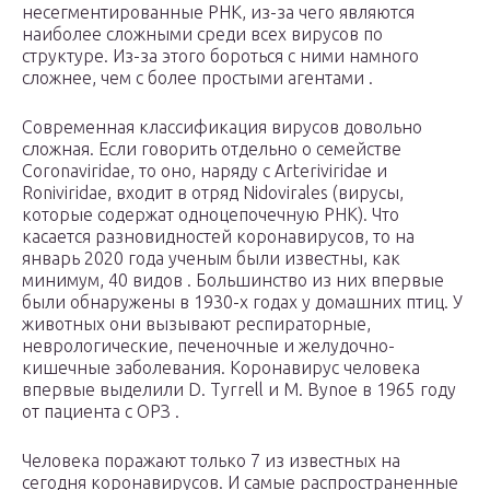
несегментированные РНК, из-за чего являются
наиболее сложными среди всех вирусов по
структуре. Из-за этого бороться с ними намного
сложнее, чем с более простыми агентами .
Современная классификация вирусов довольно
сложная. Если говорить отдельно о семействе
Coronaviridae, то оно, наряду с Arteriviridae и
Roniviridae, входит в отряд Nidovirales (вирусы,
которые содержат одноцепочечную РНК). Что
касается разновидностей коронавирусов, то на
январь 2020 года ученым были известны, как
минимум, 40 видов . Большинство из них впервые
были обнаружены в 1930-х годах у домашних птиц. У
животных они вызывают респираторные,
неврологические, печеночные и желудочно-
кишечные заболевания. Коронавирус человека
впервые выделили D. Tyrrell и M. Bynoe в 1965 году
от пациента с ОРЗ .
Человека поражают только 7 из известных на
сегодня коронавирусов. И самые распространенные