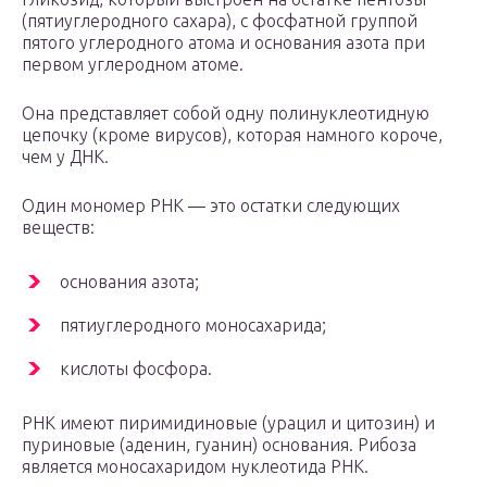
(пятиуглеродного сахара), с фосфатной группой
пятого углеродного атома и основания азота при
первом углеродном атоме.
Она представляет собой одну полинуклеотидную
цепочку (кроме вирусов), которая намного короче,
чем у ДНК.
Один мономер РНК — это остатки следующих
веществ:
основания азота;
пятиуглеродного моносахарида;
кислоты фосфора.
РНК имеют пиримидиновые (урацил и цитозин) и
пуриновые (аденин, гуанин) основания. Рибоза
является моносахаридом нуклеотида РНК.