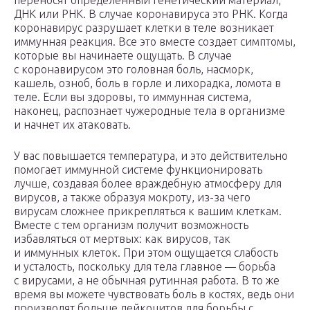
переносят определенный генетический материал,
ДНК или РНК. В случае коронавируса это РНК. Когда
коронавирус разрушает клетки в теле возникает
иммунная реакция. Все это вместе создает симптомы,
которые вы начинаете ощущать. В случае
с коронавирусом это головная боль, насморк,
кашель, озноб, боль в горле и лихорадка, ломота в
теле. Если вы здоровы, то иммунная система,
наконец, распознает чужеродные тела в организме
и начнет их атаковать.
У вас повышается температура, и это действительно
помогает иммунной системе функционировать
лучше, создавая более враждебную атмосферу для
вирусов, а также образуя мокроту, из-за чего
вирусам сложнее прикрепляться к вашим клеткам.
Вместе с тем организм получит возможность
избавляться от мертвых: как вирусов, так
и иммунных клеток. При этом ощущается слабость
и усталость, поскольку для тела главное — борьба
с вирусами, а не обычная рутинная работа. В то же
время вы можете чувствовать боль в костях, ведь они
производят больше лейкоцитов для борьбы с