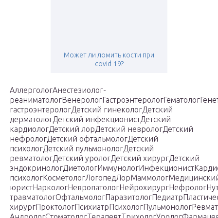
Может ли ломить кости при
covid-19?
АллергологАнестезиолог-
реаниматологВенерологГастроэнтерологГематологГене
гастроэнтерологДетский гинекологДетский
дерматологДетский инфекционистДетский
кардиологДетский лорДетский неврологДетский
нефрологДетский офтальмологДетский
психологДетский пульмонологДетский
ревматологДетский урологДетский хирургДетский
эндокринологДиетологИммунологИнфекционистКарди
психологКосметологЛогопедЛорМаммологМедицински
юристНаркологНевропатологНейрохирургНефрологНу
травматологОфтальмологПаразитологПедиатрПластиче
хирургПроктологПсихиатрПсихологПульмонологРевмат
АндрологСтоматологТерапевтТрихологУрологФармаце