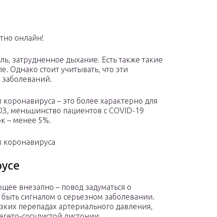
атно онлайн!
ль, затрудненное дыхание. Есть также такие
ле. Однако стоит учитывать, что эти
 заболеваний.
 коронавируса – это более характерно для
ОЗ, меньшинство пациентов с COVID-19
к – менее 5%.
м коронавируса
русе
щее внезапно – повод задуматься о
 быть сигналом о серьезном заболевании.
езких перепадах артериального давления,
егето-сосудистой дистонии.