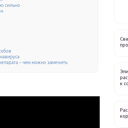
но сильно
ин
Сва
про
особов
навируса
репарата – чем можно заменить
Эпи
рас
к c
Рас
ко