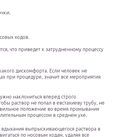
очки.
совых ходов.
ся, что приведет к затрудненному процессу
акого дискомфорта. Если человек не
дах при процедуре, значит все мероприятия
ужно наклониться вперед строго
тобы раствор не попал в евстахиеву трубу, не
авильное положение во время промывания
лительным процессом в среднем ухе.
т вдыхания выпрыскивающегося раствора в
вигаться по носовым ходам, удаляя все