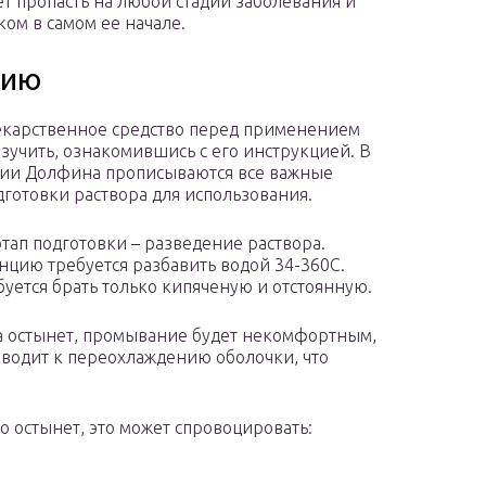
т пропасть на любой стадии заболевания и
ом в самом ее начале.
нию
карственное средство перед применением
изучить, ознакомившись с его инструкцией. В
ии Долфина прописываются все важные
дготовки раствора для использования.
тап подготовки – разведение раствора.
нцию требуется разбавить водой 34-360С.
буется брать только кипяченую и отстоянную.
а остынет, промывание будет некомфортным,
иводит к переохлаждению оболочки, что
о остынет, это может спровоцировать: