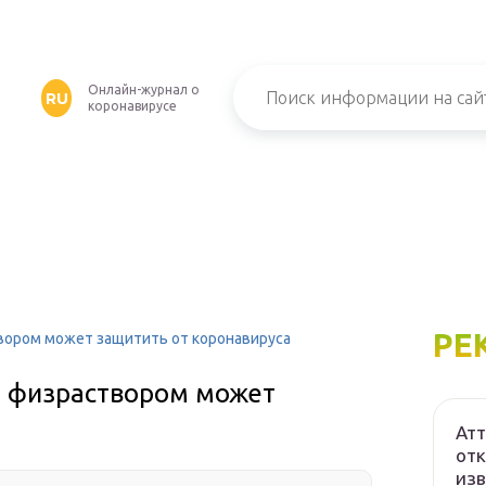
Онлайн-журнал о
RU
коронавирусе
РЕ
вором может защитить от коронавируса
а физраствором может
Атт
отк
изв