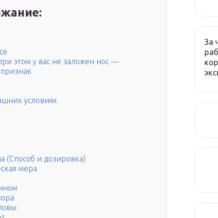
жание:
За 
раб
се
ри этом у вас не заложен нос —
кор
 признак
экс
машних условиях
 (Способ и дозировка)
ская мера
фином
вора
ловы
от