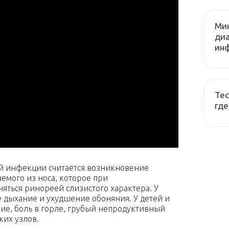
Ми
диа
ин
Тес
где
 инфекции считается возникновение
емого из носа, которое при
яться ринореей слизистого характера. У
е дыхание и ухудшение обоняния. У детей и
ие, боль в горле, грубый непродуктивный
их узлов.