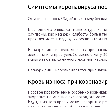
Симптомы коронавируса нос
Остались вопросы? Задайте их врачу беспл
В основном это высокая температура, каше
симптомы, как насморк, слабость, боль в те
проявления есть и у других респираторных
Насморк лишь изредка является признаком
аллергии или простуды. Согласно отчету В
испытывают заложенность носа или насмор
Насморк лишь изредка является признако
Кровь из носа при коронави
Носовое кровотечение, особенно возникаю
здоровье. По мнению экспертов, это может
Идущая из носа кровь, может говорить о р
сердечно-сосудистых заболеваниях или о в