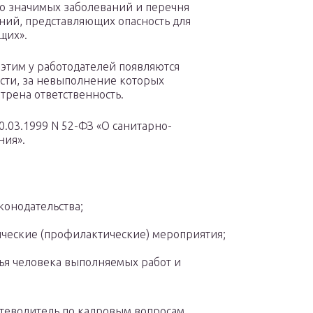
о значимых заболеваний и перечня
ний, представляющих опасность для
щих».
с этим у работодателей появляются
сти, за невыполнение которых
трена ответственность.
0.03.1999 N 52-ФЗ «О санитарно-
ния».
конодательства;
ческие (профилактические) мероприятия;
вья человека выполняемых работ и
утеводитель по кадровым вопросам.