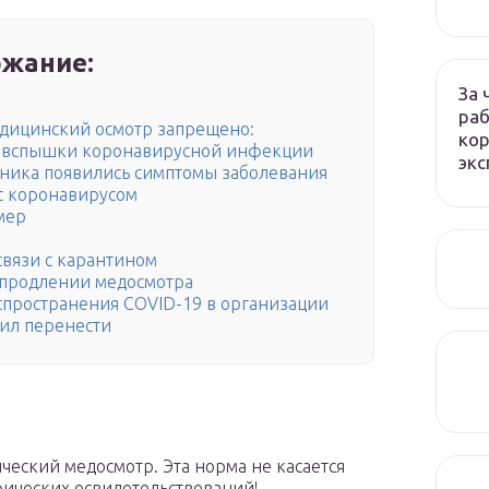
жание:
За 
раб
едицинский осмотр запрещено:
кор
д вспышки коронавирусной инфекции
экс
отника появились симптомы заболевания
 с коронавирусом
мер
связи с карантином
 продлении медосмотра
пространения COVID-19 в организации
ил перенести
ческий медосмотр. Эта норма не касается
рических освидетельствований!