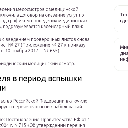
ведения медосмотров с медицинской
Тес
ключила договор на оказание услуг по
где
 Под графиком проведения медицинских
ь, подразумевается календарный план:
то с введением проверочных листов снова
лист № 27 (Приложение № 27 к приказу
Ми
т 10 ноября 2017 г. № 655):
диа
ин
риодический медицинский осмотр.
еля в период вспышки
ии
ьство Российской Федерации включило
рус в перечень опасных заболеваний.
е: Постановление Правительства РФ от 1
2004 г. N 715 «Об утверждении перечня