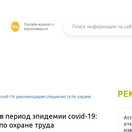
Онлайн-журнал о
RU
коронавирусе
РЕ
vid-19: рекомендация специалисту по охране
 период эпидемии covid-19:
Атт
отк
по охране труда
изв