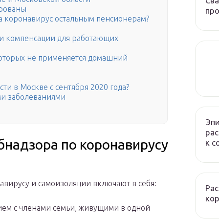
Сва
ированы
про
за коронавирус остальным пенсионерам?
и компенсации для работающих
которых не применяется домашний
ти в Москве с сентября 2020 года?
ми заболеваниями
Эпи
рас
надзора по коронавирусу
к c
вирусу и самоизоляции включают в себя:
Рас
ко
ием с членами семьи, живущими в одной