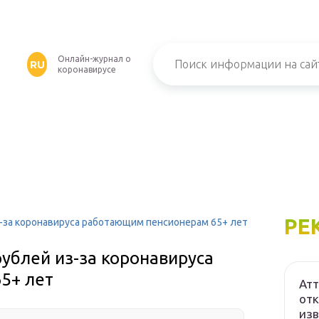
Онлайн-журнал о
RU
коронавирусе
РЕ
-за коронавируса работающим пенсионерам 65+ лет
ублей из-за коронавируса
5+ лет
Атт
отк
изв