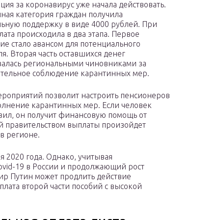
ция за коронавирус уже начала действовать.
нная категория граждан получила
ьную поддержку в виде 4000 рублей. При
лата происходила в два этапа. Первое
ие стало авансом для потенциального
ля. Вторая часть оставшихся денег
алась региональными чиновниками за
тельное соблюдение карантинных мер.
ероприятий позволит настроить пенсионеров
олнение карантинных мер. Если человек
вил, он получит финансовую помощь от
ной правительством выплаты произойдет
в регионе.
я 2020 года. Однако, учитывая
vid-19 в России и продолжающий рост
ир Путин может продлить действие
лата второй части пособий с высокой