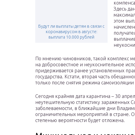
компенса
Здесь да
максимал
этом вып
Будут ли выплаты детям в связи с
начислен
коронавирусом в августе:
получате
выплата 10.000 рублей
выплачив
неукосни
По мнению чиновников, такой комплекс м
на добросовестное и неукоснительное исп
придерживается ранее установленных пра
государства. Кстати, вторая часть обещан
только после снятия режима самоизоляции 
Сегодня крайняя дата карантина – 30 апрел
неутешительную статистику зараженных Co
заболеваемости, в ближайшие дни Владим
ограничительных мероприятий в стране. Оп
степенью вероятности будет отложена.