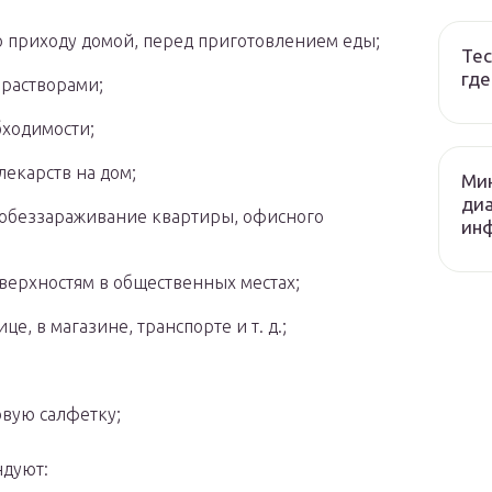
по приходу домой, перед приготовлением еды;
Тес
где
растворами;
бходимости;
лекарств на дом;
Ми
диа
 обеззараживание квартиры, офисного
ин
верхностям в общественных местах;
це, в магазине, транспорте и т. д.;
овую салфетку;
ндуют: