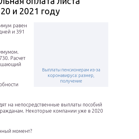
льная оплата листа
20 и 2021 году
нимум равен
дней и 391
симумом.
730. Расчет
вышающий
Выплаты пенсионерам из-за
коронавируса: размер,
получение
собности
дят на непосредственные выплаты пособий
гражданам. Некоторые компании уже в 2020
анный момент?