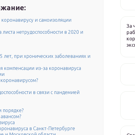
жание:
 коронавирусу и самоизоляции
За 
раб
 листа нетрудоспособности в 2020 и
кор
экс
5 лет, при хронических заболеваниях и
я компенсации из-за коронавируса
ми
 коронавирусом?
доспособности в связи с пандемией
м порядке?
 авансом?
вируса
оронавируса в Санкт-Петербурге
е и Московской области