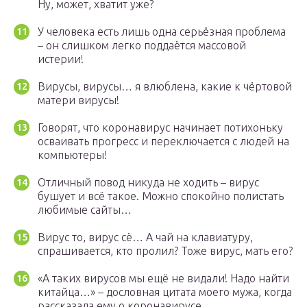
Ну, может, хватит уже?
У человека есть лишь одна серьёзная проблема
– он слишком легко поддаётся массовой
истерии!
Вирусы, вирусы… я влюблена, какие к чёртовой
матери вирусы!
Говорят, что коронавирус начинает потихоньку
осваивать прогресс и переключается с людей на
компьютеры!
Отличный повод никуда не ходить – вирус
бушует и всё такое. Можно спокойно полистать
любимые сайты…
Вирус то, вирус сё… А чай на клавиатуру,
спрашивается, кто пролил? Тоже вирус, мать его?
«А таких вирусов мы ещё не видали! Надо найти
китайца…» – дословная цитата моего мужа, когда
рассказала ему о коронавирусе…