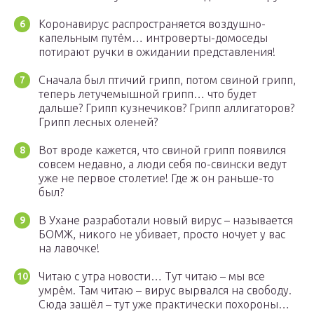
Коронавирус распространяется воздушно-
капельным путём… интроверты-домоседы
потирают ручки в ожидании представления!
Сначала был птичий грипп, потом свиной грипп,
теперь летучемышной грипп… что будет
дальше? Грипп кузнечиков? Грипп аллигаторов?
Грипп лесных оленей?
Вот вроде кажется, что свиной грипп появился
совсем недавно, а люди себя по-свински ведут
уже не первое столетие! Где ж он раньше-то
был?
В Ухане разработали новый вирус – называется
БОМЖ, никого не убивает, просто ночует у вас
на лавочке!
Читаю с утра новости… Тут читаю – мы все
умрём. Там читаю – вирус вырвался на свободу.
Сюда зашёл – тут уже практически похороны…