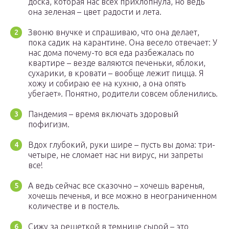
доска, которая нас всех прихлопнула, но ведь
она зеленая – цвет радости и лета.
Звоню внучке и спрашиваю, что она делает,
пока садик на карантине. Она весело отвечает: У
нас дома почему-то вся еда разбежалась по
квартире – везде валяются печеньки, яблоки,
сухарики, в кровати – вообще лежит пицца. Я
хожу и собираю ее на кухню, а она опять
убегает». Понятно, родители совсем обленились.
Пандемия – время включать здоровый
пофигизм.
Вдох глубокий, руки шире – пусть вы дома: три-
четыре, не сломает нас ни вирус, ни запреты
все!
А ведь сейчас все сказочно – хочешь варенья,
хочешь печенья, и все можно в неограниченном
количестве и в постель.
Сижу за решеткой в темнице сырой – это