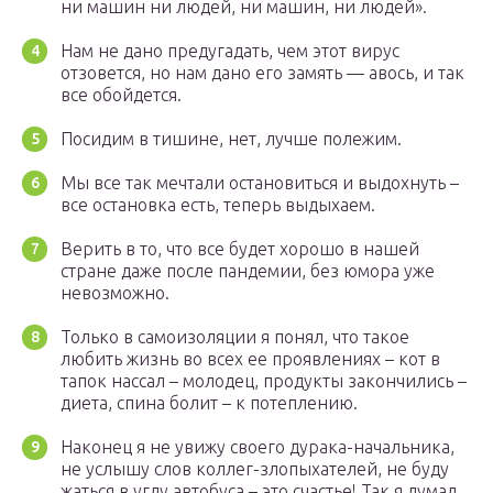
ни машин ни людей, ни машин, ни людей».
Нам не дано предугадать, чем этот вирус
отзовется, но нам дано его замять — авось, и так
все обойдется.
Посидим в тишине, нет, лучше полежим.
Мы все так мечтали остановиться и выдохнуть –
все остановка есть, теперь выдыхаем.
Верить в то, что все будет хорошо в нашей
стране даже после пандемии, без юмора уже
невозможно.
Только в самоизоляции я понял, что такое
любить жизнь во всех ее проявлениях – кот в
тапок нассал – молодец, продукты закончились –
диета, спина болит – к потеплению.
Наконец я не увижу своего дурака-начальника,
не услышу слов коллег-злопыхателей, не буду
жаться в углу автобуса – это счастье! Так я думал