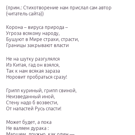
(прим.: Стихотворение нам прислал сам автор
(читатель сайта))
Корона – вируса природа –
Угроза всякому народу,
Бушуют в Мире страхи, страсти,
Границы закрывают власти
Не на шутку разгулялся
Из Китая, гад он взялся,
Так к нам всякая зараза
Норовит пробраться сразу!
Грипп куриный, грипп свиной,
Неизведанный иной,
Стену надо б возвести,
От напастей Русь спасти!
Может будет, а пока
Не валяем дурака :
Маршем, дружно, как один —