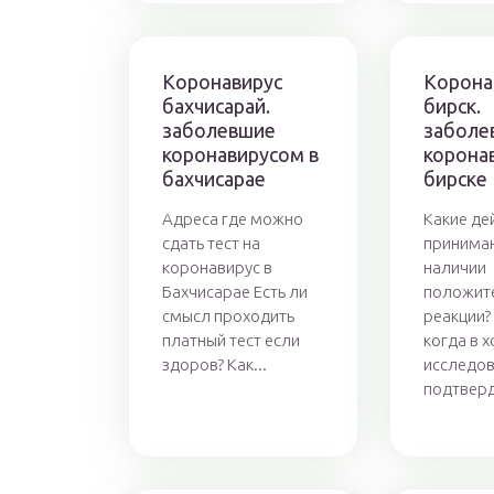
Коронавирус
Корона
бахчисарай.
бирск.
заболевшие
заболе
коронавирусом в
корона
бахчисарае
бирске
Адреса где можно
Какие де
сдать тест на
принима
коронавирус в
наличии
Бахчисарае Есть ли
положит
смысл проходить
реакции? 
платный тест если
когда в 
здоров? Как...
исследо
подтверд