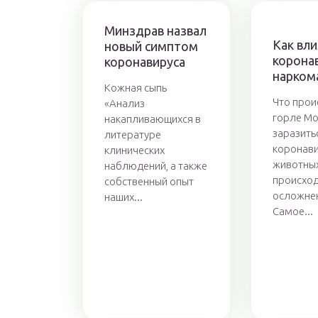
Минздрав назвал
Как вл
новый симптом
коронав
коронавируса
нарком
Кожная сыпь
Что прои
«Анализ
горле М
накапливающихся в
заразить
литературе
коронави
клинических
животных
наблюдений, а также
происход
собственный опыт
осложне
наших...
Самое...