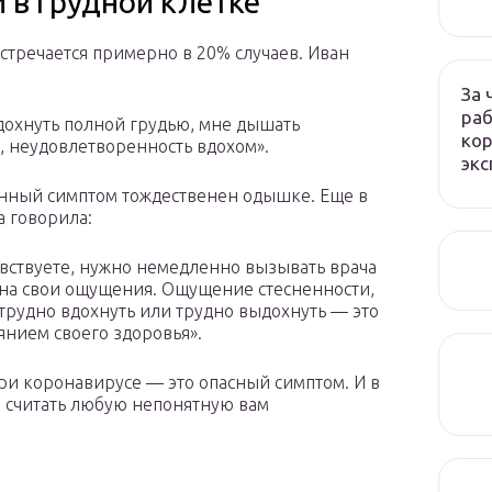
в грудной клетке
стречается примерно в 20% случаев. Иван
За 
раб
здохнуть полной грудью, мне дышать
кор
, неудовлетворенность вдохом».
экс
данный симптом тождественен одышке. Еще в
а говорила:
увствуете, нужно немедленно вызывать врача
 на свои ощущения. Ощущение стесненности,
трудно вдохнуть или трудно выдохнуть — это
янием своего здоровья».
ри коронавирусе — это опасный симптом. И в
 считать любую непонятную вам