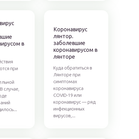
вирус
Коронавирус
лянтор.
вшие
заболевшие
вирусом в
коронавирусом в
лянторе
йствия
Куда обратиться в
ются при
Лянторе при
симптомах
ельной
коронавируса
В случае,
COVID-19 или
ходе
коронавирус — ряд
ваний
инфекционных
илось...
вирусов,...