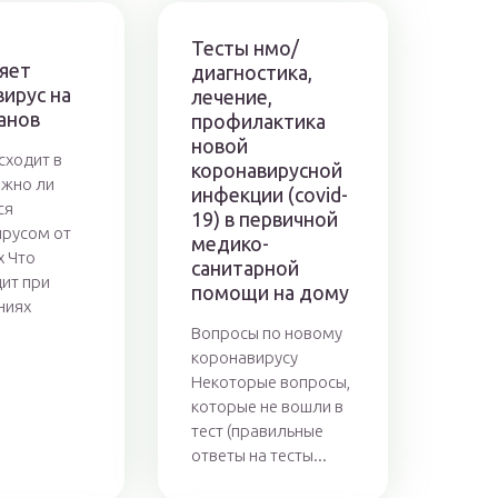
Тесты нмо/
ияет
диагностика,
ирус на
лечение,
анов
профилактика
новой
сходит в
коронавирусной
ожно ли
инфекции (covid-
ся
19) в первичной
русом от
медико-
 Что
санитарной
ит при
помощи на дому
ниях
Вопросы по новому
коронавирусу
Некоторые вопросы,
которые не вошли в
тест (правильные
ответы на тесты...