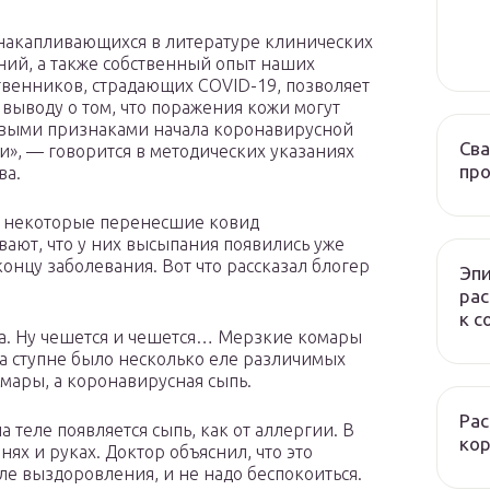
накапливающихся в литературе клинических
ий, а также собственный опыт наших
твенников, страдающих COVID-19, позволяет
 выводу о том, что поражения кожи могут
выми признаками начала коронавирусной
Сва
», — говорится в методических указаниях
про
ва.
 некоторые перенесшие ковид
вают, что у них высыпания появились уже
концу заболевания. Вот что рассказал блогер
Эпи
рас
к c
ога. Ну чешется и чешется… Мерзкие комары
На ступне было несколько еле различимых
комары, а коронавирусная сыпь.
Рас
а теле появляется сыпь, как от аллергии. В
ко
нях и руках. Доктор объяснил, что это
ле выздоровления, и не надо беспокоиться.