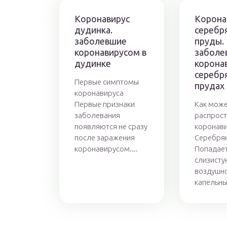
Коронавирус
Корона
дудинка.
серебр
заболевшие
пруды.
коронавирусом в
заболе
дудинке
корона
серебр
Первые симптомы
прудах
коронавируса
Первые признаки
Как мож
заболевания
распрост
появляются не сразу
коронави
после заражения
Серебрян
коронавирусом....
Попадает
слизисту
воздушно
капельны