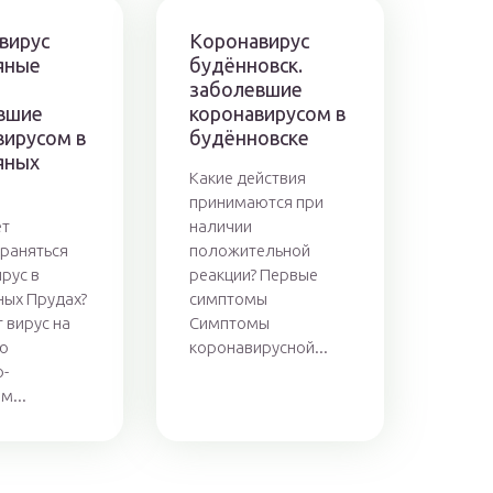
вирус
Коронавирус
яные
будённовск.
заболевшие
вшие
коронавирусом в
вирусом в
будённовске
яных
Какие действия
принимаются при
ет
наличии
раняться
положительной
рус в
реакции? Первые
ых Прудах?
симптомы
 вирус на
Симптомы
ю
коронавирусной...
-
м...