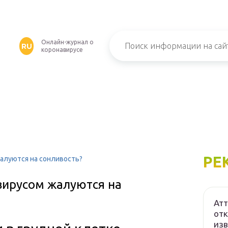
Онлайн-журнал о
RU
коронавирусе
РЕ
алуются на сонливость?
вирусом жалуются на
Атт
отк
изв