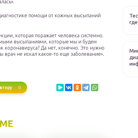
лась».
 диагностике помощи от кожных высыпаний
Тес
где
кции, которая поражает человека системно.
амыми высыпаниями, которые мы и будем
к коронавируса? Да нет, конечно. Это нужно
Ми
 врач не искал какое-то еще заболевание».
диа
ин
0
втору
ЕМЕ